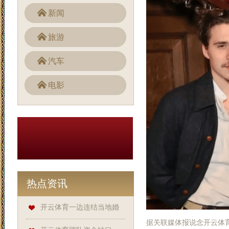
新闻
旅游
汽车
电影
热点资讯
开云体育一边连结当地婚
据关联媒体报说念开云体育