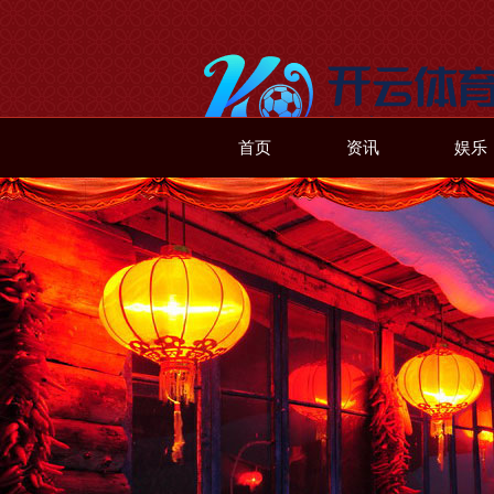
首页
资讯
娱乐