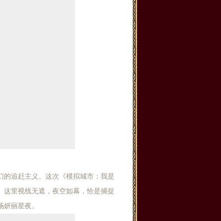
幻的追赶主义。这次《模拟城市：我是
。这里视线无遮，夜空如幕，恰是捕捉
场妍丽星夜。