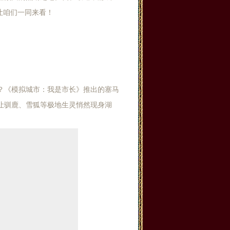
让咱们一同来看！
？《模拟城市：我是市长》推出的塞马
让驯鹿、雪狐等极地生灵悄然现身湖