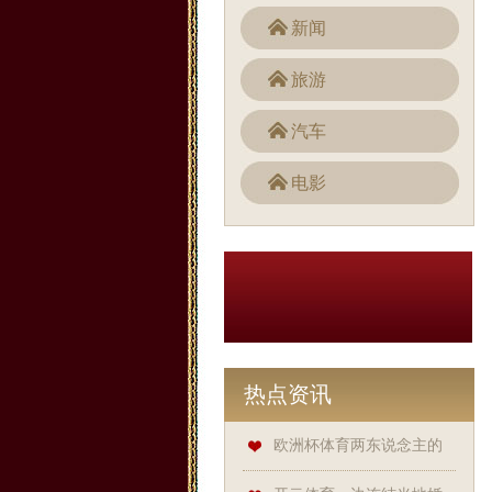
新闻
旅游
汽车
电影
热点资讯
欧洲杯体育两东说念主的