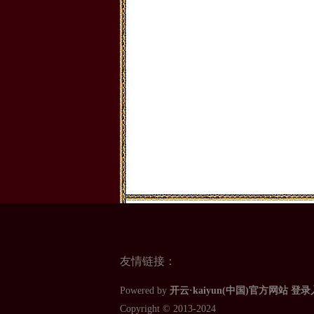
友情链接：
Powered by
开云·kaiyun(中国)官方网站 登
Copyright
© 2013-2024