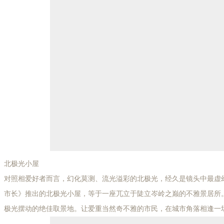
北极光小屋
对照相爱好者而言，幻化莫测、流光溢彩的北极光，经久是镜头中最虚
市长》推出的北极光小屋，等于一座兀立于陡立岑岭之巅的不雅景居所
极光摆动的绝佳取景地。让爱重当然奇不雅的市民，在城市角落相逢一