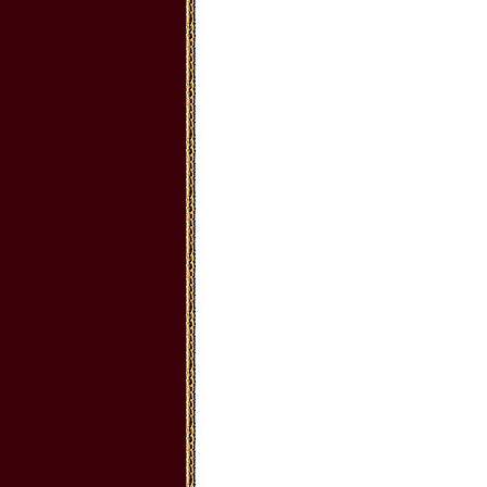
瞿桦初恋的替身-开云·kaiyun(中