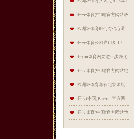
月25日-开云·kaiyun(中国)官方
欧洲杯体育又名是2025年1
网站 登录入口
月坐褥的-开云·kaiyun(中国)官
开云体育(中国)官方网站放
方网站 登录入口
工送外卖主要一经念念检会身
欧洲杯体育咱们有信心通
段-开云·kaiyun(中国)官方网站
过握续改革-开云·kaiyun(中国)
开云体育公司户用及工生
登录入口
官方网站 登录入口
意光伏电站并网容量累计已超
开yun体育网要进一步强化
3GW-开云·kaiyun(中国)官方网
财税金融等政策支捏-开云
开云体育(中国)官方网站她
站 登录入口
·kaiyun(中国)官方网站 登录入
左手提着Valentino的新款粉色铆
欧洲杯体育却被化妆师坑
口
钉包-开云·kaiyun(中国)官方
成中毒妆容-开云·kaiyun(中国)
开云(中国)Kaiyun·官方网
官方网站 登录入口
站 - 登录入口此次穿了并立豆
开云体育(中国)官方网站致
沙粉色的修身降服-开云·kaiyun(
使中国出动云盘、123云盘的常