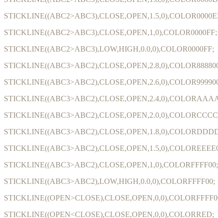
STICKLINE((ABC2>ABC3),CLOSE,OPEN,1.5,0),COLOR0000E
STICKLINE((ABC2>ABC3),CLOSE,OPEN,1,0),COLOR0000FF;
STICKLINE((ABC2>ABC3),LOW,HIGH,0.0,0),COLOR0000FF;
STICKLINE((ABC3>ABC2),CLOSE,OPEN,2.8,0),COLOR888800
STICKLINE((ABC3>ABC2),CLOSE,OPEN,2.6,0),COLOR999900
STICKLINE((ABC3>ABC2),CLOSE,OPEN,2.4,0),COLORAAAA
STICKLINE((ABC3>ABC2),CLOSE,OPEN,2.0,0),COLORCCCC
STICKLINE((ABC3>ABC2),CLOSE,OPEN,1.8,0),COLORDDDD
STICKLINE((ABC3>ABC2),CLOSE,OPEN,1.5,0),COLOREEEE0
STICKLINE((ABC3>ABC2),CLOSE,OPEN,1,0),COLORFFFF00;
STICKLINE((ABC3>ABC2),LOW,HIGH,0.0,0),COLORFFFF00;
STICKLINE((OPEN>CLOSE),CLOSE,OPEN,0,0),COLORFFFF0
STICKLINE((OPEN<CLOSE),CLOSE,OPEN,0,0),COLORRED;