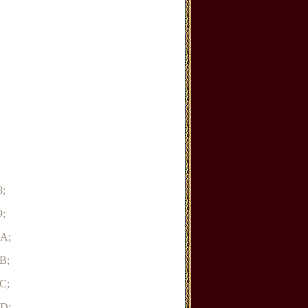
;
;
A;
B;
C;
D;