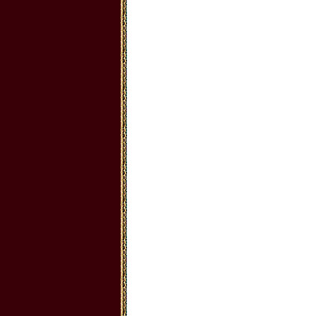
客-开云·kaiyun(中国)官方网站
登录