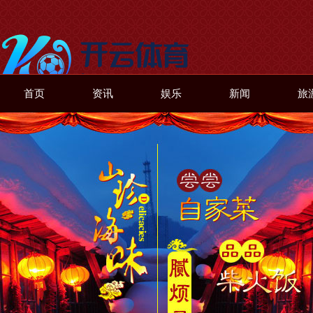
首页
资讯
娱乐
新闻
旅