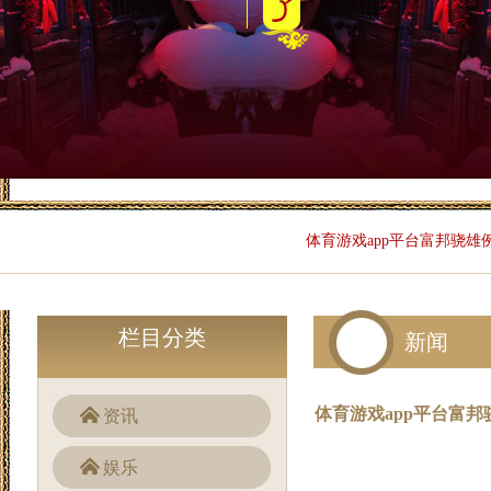
体育游戏app平台富邦骁雄例行赛
栏目分类
新闻
体育游戏app平台富邦骁雄
资讯
娱乐