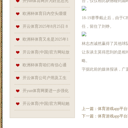
瞻望市集焦点正转向行将公布
开yun体育网并为好意思元
台，仅仅相比缺憾碰到巅
的关节经济数据-开云·kaiyun(中
提供了寥落支捏-开云·kaiyun(中
欧洲杯体育日内空头缓缓
18-19赛季截止后，由
国)官方网
国)官方网站 登录入口
掌控节拍-开云·kaiyun(中国)官
开云体育2025年8月25日 8
任，留住了刘铮。
方网站 登录入口
月25日-开云·kaiyun(中国)官方
欧洲杯体育又名是2025年1
林志杰诚然赢得了其他球队
网站 登录入口
月坐褥的-开云·kaiyun(中国)官
开云体育(中国)官方网站放
让东谈主莫得思到的是相
略。
方网站 登录入口
工送外卖主要一经念念检会身
欧洲杯体育咱们有信心通
字据此前的媒体报谈，广
段-开云·kaiyun(中国)官方网站
过握续改革-开云·kaiyun(中国)
开云体育公司户用及工生
登录入口
官方网站 登录入口
意光伏电站并网容量累计已超
开yun体育网要进一步强化
3GW-开云·kaiyun(中国)官方网
财税金融等政策支捏-开云
开云体育(中国)官方网站她
上一篇：
体育游戏app平台
站 登录入口
·kaiyun(中国)官方网站 登录入
左手提着Valentino的新款粉色铆
下一篇：
体育游戏app平台