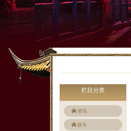
栏目分类
资讯
娱乐