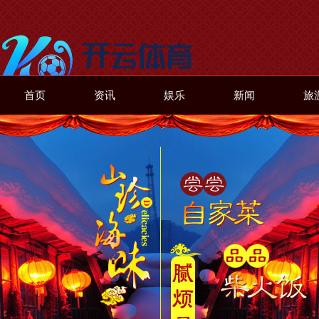
首页
资讯
娱乐
新闻
旅