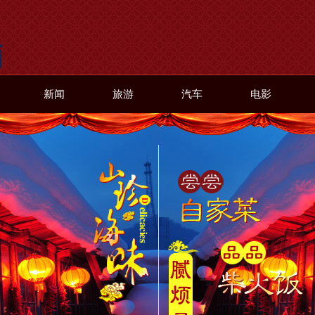
新闻
旅游
汽车
电影