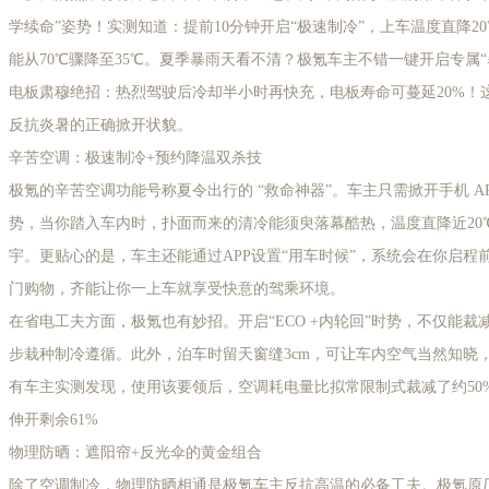
学续命”姿势！实测知道：提前10分钟开启“极速制冷”，上车温度直降
能从70℃骤降至35℃。夏季暴雨天看不清？极氪车主不错一键开启专属“暴
电板肃穆绝招：热烈驾驶后冷却半小时再快充，电板寿命可蔓延20%！
反抗炎暑的正确掀开状貌。
辛苦空调：极速制冷+预约降温双杀技
极氪的辛苦空调功能号称夏令出行的 “救命神器”。车主只需掀开手机 AP
势，当你踏入车内时，扑面而来的清冷能须臾落幕酷热，温度直降近20
宇。更贴心的是，车主还能通过APP设置“用车时候”，系统会在你启
门购物，齐能让你一上车就享受快意的驾乘环境。
在省电工夫方面，极氪也有妙招。开启“ECO +内轮回”时势，不仅能
步栽种制冷遵循。此外，泊车时留天窗缝3cm，可让车内空气当然知晓
有车主实测发现，使用该要领后，空调耗电量比拟常限制式裁减了约50
伸开剩余61%
物理防晒：遮阳帘+反光伞的黄金组合
除了空调制冷，物理防晒相通是极氪车主反抗高温的必备工夫。极氪原