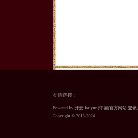
国)官方网站 登录入口
友情链接：
Powered by
开云·kaiyun(中国)官方网站 登
Copyright
© 2013-2024