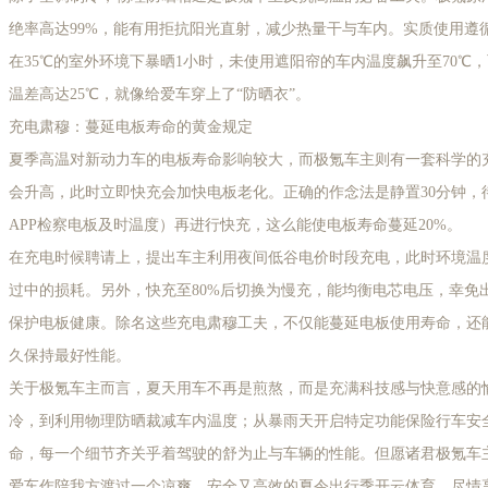
绝率高达99%，能有用拒抗阳光直射，减少热量干与车内。实质使用遵
在35℃的室外环境下暴晒1小时，未使用遮阳帘的车内温度飙升至70℃
温差高达25℃，就像给爱车穿上了“防晒衣”。
充电肃穆：蔓延电板寿命的黄金规定
夏季高温对新动力车的电板寿命影响较大，而极氪车主则有一套科学的
会升高，此时立即快充会加快电板老化。正确的作念法是静置30分钟，
APP检察电板及时温度）再进行快充，这么能使电板寿命蔓延20%。
在充电时候聘请上，提出车主利用夜间低谷电价时段充电，此时环境温
过中的损耗。另外，快充至80%后切换为慢充，能均衡电芯电压，幸免
保护电板健康。除名这些充电肃穆工夫，不仅能蔓延电板使用寿命，还
久保持最好性能。
关于极氪车主而言，夏天用车不再是煎熬，而是充满科技感与快意感的
冷，到利用物理防晒裁减车内温度；从暴雨天开启特定功能保险行车安
命，每一个细节齐关乎着驾驶的舒为止与车辆的性能。但愿诸君极氪车
爱车作陪我方渡过一个凉爽、安全又高效的夏令出行季开云体育，尽情