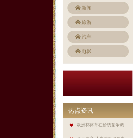
新闻
旅游
汽车
电影
热点资讯
欧洲杯体育在价钱竞争愈