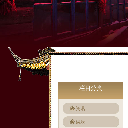
栏目分类
资讯
娱乐