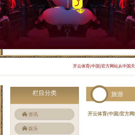
开云体育(中国)官方网站从中国天气网推
栏目分类
旅游
开云体育(中国)官方网
资讯
娱乐