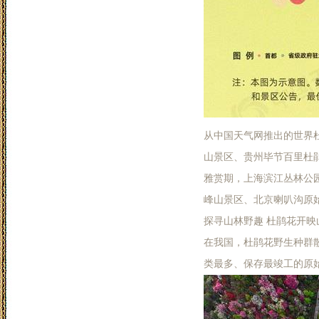
从中国天气网推出的世界
山景区、贵州毕节百里杜
雅赏期，上海滨江丛林公
峰山景区、北京喇叭沟原
探寻山林野趣 杜鹃花开映
在我国，杜鹃花野生种群
类最多、保存最竣工的原