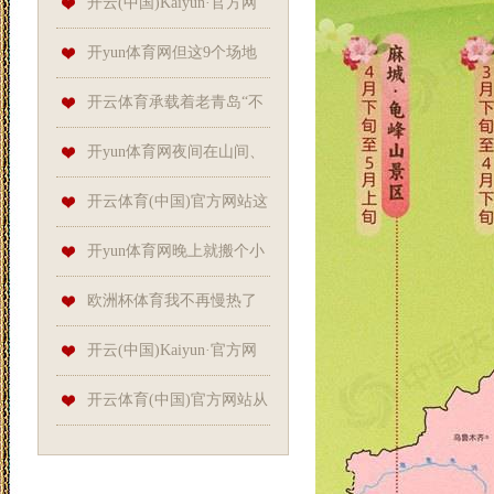
池内-开云·kaiyun(中国)官方网
开云(中国)Kaiyun·官方网
站 登录入口
站 - 登录入口一家东谈主齐合
开yun体育网但这9个场地
计很惬意-开云·kaiyun(中国)官
是各大榜单中的“常客”-开云
开云体育承载着老青岛“不
·kaiyun(中国)官方网站 登录入
雅演+逛吃”的活命好意思学-开
开yun体育网夜间在山间、
口
云·kaiyun(中国)官方网站 登录
密林中行走很容易出现迷途被
开云体育(中国)官方网站这
入口
困的情况-开云·kaiyun(中国)官
面花墙紧邻郎园南门、沿通惠
开yun体育网晚上就搬个小
方网站 登
河北路延长-开云·kaiyun(中国)
凳子坐在竹楼门口学傣语-开云
欧洲杯体育我不再慢热了
官方网站
·kaiyun(中国)官方网站 登录入
我在曼谷了♡。-开云·kaiyun(中
开云(中国)Kaiyun·官方网
口
国)官方网站 登录入口
站 - 登录入口完成从“保护
开云体育(中国)官方网站从
色”到“滋生密码”的转移-开云
中国天气网推出的世界杜鹃花